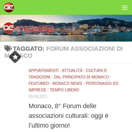
Salta al contenuto
TAGGATO:
FORUM ASSOCIAZIONI DI
MONACO
APPUNTAMENTI
/
ATTUALITÀ
/
CULTURA E
TRADIZIONI
/
DAL PRINCIPATO DI MONACO
/
FEATURED
/
MONACO NEWS
/
PERSONAGGI ED
IMPRESE
/
TEMPO LIBERO
06/06/2021
Monaco, 8° Forum delle
associazioni culturali: oggi è
l’ultimo giorno!