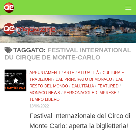
Salta al contenuto
TAGGATO:
FESTIVAL INTERNATIONAL
DU CIRQUE DE MONTE-CARLO
APPUNTAMENTI
/
ARTE
/
ATTUALITÀ
/
CULTURA E
TRADIZIONI
/
DAL PRINCIPATO DI MONACO
/
DAL
RESTO DEL MONDO
/
DALL'ITALIA
/
FEATURED
/
MONACO NEWS
/
PERSONAGGI ED IMPRESE
/
TEMPO LIBERO
18/09/2022
Festival Internazionale del Circo di
Monte Carlo: aperta la biglietteria!