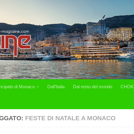
incipato di Monaco
Dall’Italia
Dal resto del mondo
CHOK
GGATO:
FESTE DI NATALE A MONACO