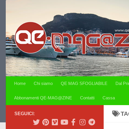
Salta al contenuto
Home
Chi siamo
QE MAG SFOGLIABILE
Dal Pr
Abbonamenti QE-MAG@ZINE
Contatti
Cassa
TA
SEGUICI: