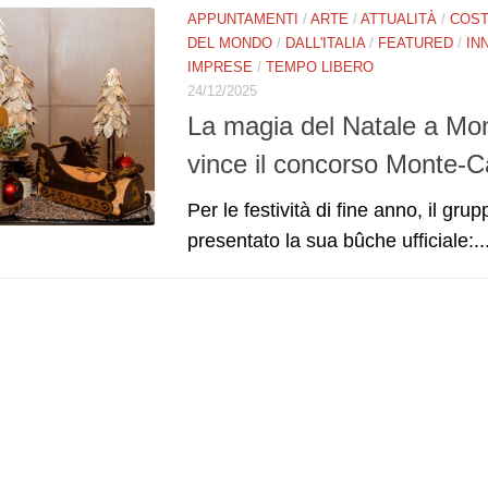
APPUNTAMENTI
/
ARTE
/
ATTUALITÀ
/
COST
DEL MONDO
/
DALL'ITALIA
/
FEATURED
/
IN
IMPRESE
/
TEMPO LIBERO
24/12/2025
La magia del Natale a Mon
vince il concorso Monte-C
Per le festività di fine anno, il g
presentato la sua bûche ufficiale:..