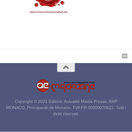
Copyright © 2021 Editore: Actualité Media Presse, AMP
MONACO, Principauté de Monaco, TVA FR 30000070622. Tutti i
diritti riservati.