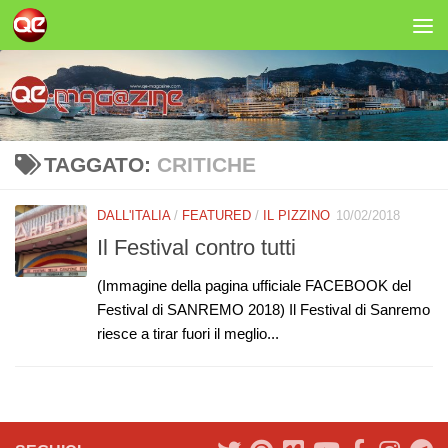
Salta al contenuto
TAGGATO:
CRITICHE
DALL'ITALIA
/
FEATURED
/
IL PIZZINO
10/02/2018
Il Festival contro tutti
(Immagine della pagina ufficiale FACEBOOK del
Festival di SANREMO 2018) Il Festival di Sanremo
riesce a tirar fuori il meglio...