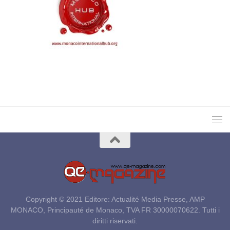
Copyright © 2021 Editore: Actualité Media Presse, AMP
MONACO, Principauté de Monaco, TVA FR 30000070622. Tutti i
diritti riservati.