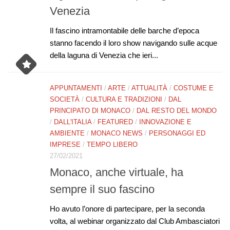
Venezia
Il fascino intramontabile delle barche d’epoca
stanno facendo il loro show navigando sulle acque
della laguna di Venezia che ieri...
APPUNTAMENTI
/
ARTE
/
ATTUALITÀ
/
COSTUME E
SOCIETÀ
/
CULTURA E TRADIZIONI
/
DAL
PRINCIPATO DI MONACO
/
DAL RESTO DEL MONDO
/
DALL'ITALIA
/
FEATURED
/
INNOVAZIONE E
AMBIENTE
/
MONACO NEWS
/
PERSONAGGI ED
IMPRESE
/
TEMPO LIBERO
27/02/2021
Monaco, anche virtuale, ha
sempre il suo fascino
Ho avuto l’onore di partecipare, per la seconda
volta, al webinar organizzato dal Club Ambasciatori