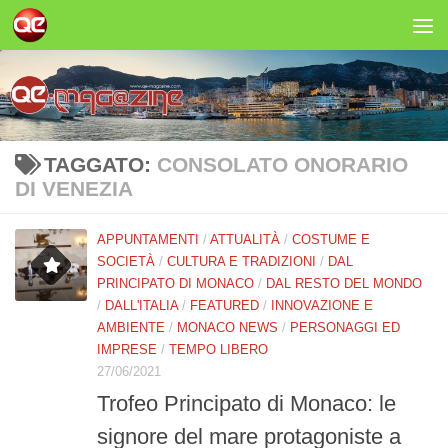
Salta al contenuto
TAGGATO:
CONSOLATO ONORARIO
DI VENEZIA
APPUNTAMENTI
/
ATTUALITÀ
/
COSTUME E
SOCIETÀ
/
CULTURA E TRADIZIONI
/
DAL
PRINCIPATO DI MONACO
/
DAL RESTO DEL MONDO
/
DALL'ITALIA
/
FEATURED
/
INNOVAZIONE E
AMBIENTE
/
MONACO NEWS
/
PERSONAGGI ED
IMPRESE
/
TEMPO LIBERO
27/06/2021
Trofeo Principato di Monaco: le
signore del mare protagoniste a