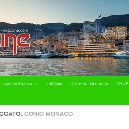
incipato di Monaco
Dall’Italia
Dal resto del mondo
CHOK
GGATO:
CONIO MONACO