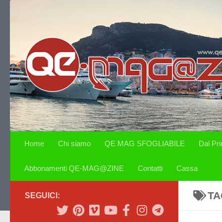
Salta al contenuto
Home
Chi siamo
QE MAG SFOGLIABILE
Dal Pr
Abbonamenti QE-MAG@ZINE
Contatti
Cassa
TA
SEGUICI: