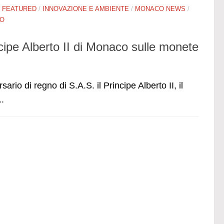
/
FEATURED
/
INNOVAZIONE E AMBIENTE
/
MONACO NEWS
/
RO
cipe Alberto II di Monaco sulle monete
rio di regno di S.A.S. il Principe Alberto II, il
..