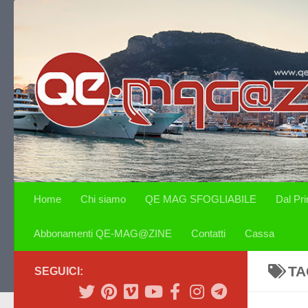
Salta al contenuto
Home
Chi siamo
QE MAG SFOGLIABILE
Dal Pr
Abbonamenti QE-MAG@ZINE
Contatti
Cassa
TA
SEGUICI: