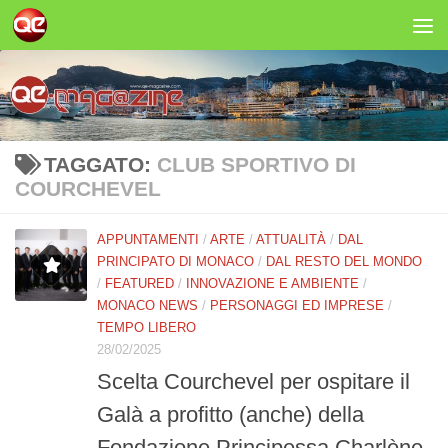
Salta al contenuto
TAGGATO:
CLUB SPORTIVO DI
COURCHEVEL
APPUNTAMENTI
/
ARTE
/
ATTUALITÀ
/
DAL
PRINCIPATO DI MONACO
/
DAL RESTO DEL MONDO
/
FEATURED
/
INNOVAZIONE E AMBIENTE
/
MONACO NEWS
/
PERSONAGGI ED IMPRESE
/
TEMPO LIBERO
28/02/2025
Scelta Courchevel per ospitare il
Galà a profitto (anche) della
Fondazione Principessa Charlène