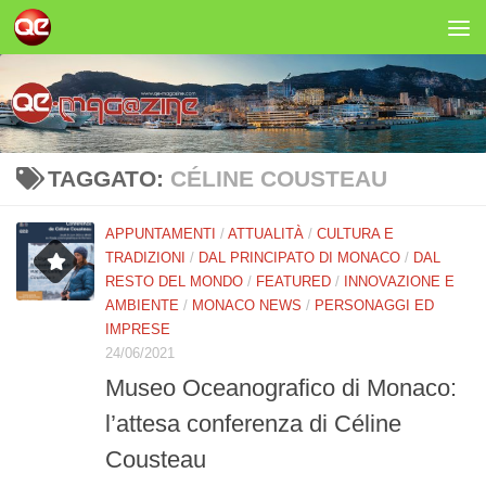
Salta al contenuto
TAGGATO:
CÉLINE COUSTEAU
APPUNTAMENTI
/
ATTUALITÀ
/
CULTURA E
TRADIZIONI
/
DAL PRINCIPATO DI MONACO
/
DAL
RESTO DEL MONDO
/
FEATURED
/
INNOVAZIONE E
AMBIENTE
/
MONACO NEWS
/
PERSONAGGI ED
IMPRESE
24/06/2021
Museo Oceanografico di Monaco:
l’attesa conferenza di Céline
Cousteau