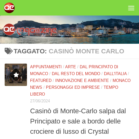
Salta al contenuto
TAGGATO:
CASINÒ MONTE CARLO
APPUNTAMENTI
/
ARTE
/
DAL PRINCIPATO DI
MONACO
/
DAL RESTO DEL MONDO
/
DALL'ITALIA
/
FEATURED
/
INNOVAZIONE E AMBIENTE
/
MONACO
NEWS
/
PERSONAGGI ED IMPRESE
/
TEMPO
LIBERO
27/06/2024
Casinò di Monte-Carlo salpa dal
Principato e sale a bordo delle
crociere di lusso di Crystal