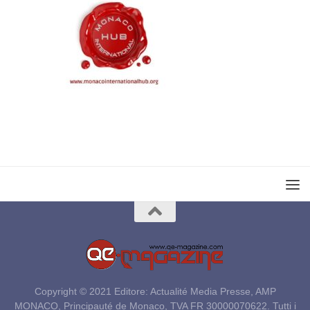
Copyright © 2021 Editore: Actualité Media Presse, AMP
MONACO, Principauté de Monaco, TVA FR 30000070622. Tutti i