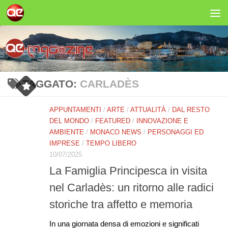
Salta al contenuto
TAGGATO:
CARLADÈS
APPUNTAMENTI
/
ARTE
/
ATTUALITÀ
/
DAL RESTO
DEL MONDO
/
FEATURED
/
INNOVAZIONE E
AMBIENTE
/
MONACO NEWS
/
PERSONAGGI ED
IMPRESE
/
TEMPO LIBERO
10/07/2025
La Famiglia Principesca in visita
nel Carladès: un ritorno alle radici
storiche tra affetto e memoria
In una giornata densa di emozioni e significati