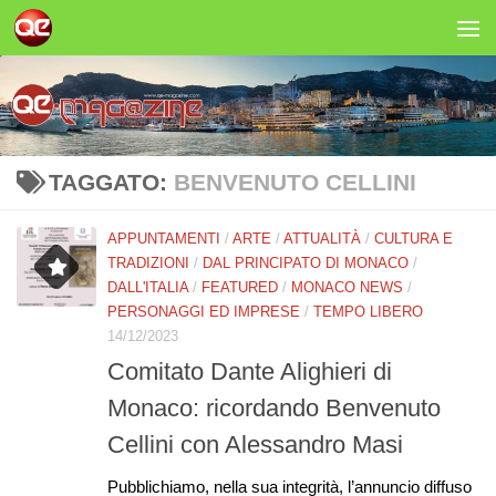
Salta al contenuto
TAGGATO:
BENVENUTO CELLINI
APPUNTAMENTI
/
ARTE
/
ATTUALITÀ
/
CULTURA E
TRADIZIONI
/
DAL PRINCIPATO DI MONACO
/
DALL'ITALIA
/
FEATURED
/
MONACO NEWS
/
PERSONAGGI ED IMPRESE
/
TEMPO LIBERO
14/12/2023
Comitato Dante Alighieri di
Monaco: ricordando Benvenuto
Cellini con Alessandro Masi
Pubblichiamo, nella sua integrità, l’annuncio diffuso