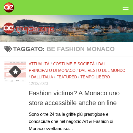
Salta al contenuto
TAGGATO:
BE FASHION MONACO
ATTUALITÀ
/
COSTUME E SOCIETÀ
/
DAL
PRINCIPATO DI MONACO
/
DAL RESTO DEL MONDO
/
DALL'ITALIA
/
FEATURED
/
TEMPO LIBERO
12/12/2020
Fashion victims? A Monaco uno
store accessibile anche on line
Sono oltre 24 tra le griffe più prestigiose e
conosciute che nel negozio Art & Fashion di
Monaco svettano sui...