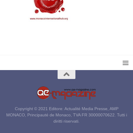
Copyright © 2021 Editore: Actualité Media Presse, AMP
MONACO, Principauté de Monaco, TVA FR 30000070622. Tutti i
diritti riservati.