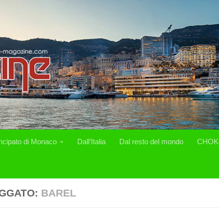
incipato di Monaco
Dall’Italia
Dal resto del mondo
CHOK
GGATO:
BAREL