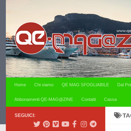
Salta al contenuto
Home
Chi siamo
QE MAG SFOGLIABILE
Dal Pr
Abbonamenti QE-MAG@ZINE
Contatti
Cassa
TA
SEGUICI: