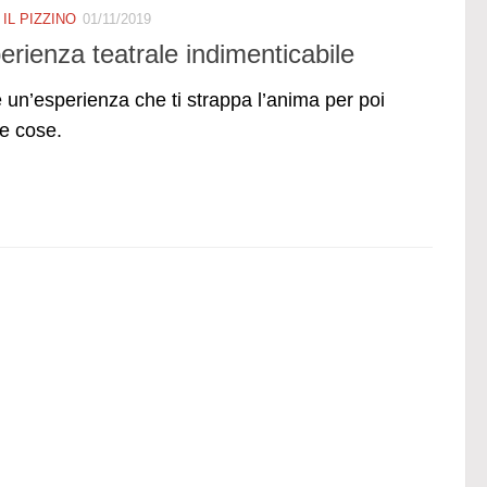
/
IL PIZZINO
01/11/2019
rienza teatrale indimenticabile
 è un’esperienza che ti strappa l’anima per poi
re cose.