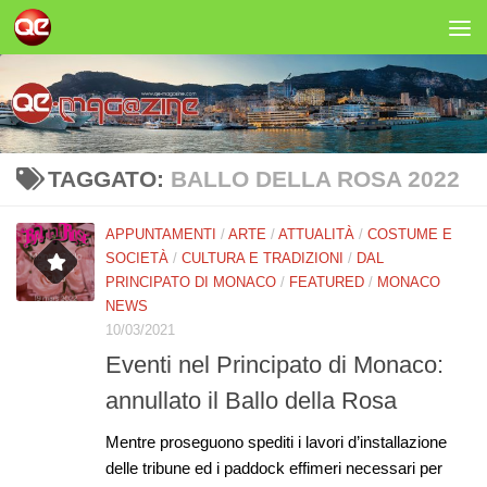
Salta al contenuto
TAGGATO:
BALLO DELLA ROSA 2022
APPUNTAMENTI
/
ARTE
/
ATTUALITÀ
/
COSTUME E
SOCIETÀ
/
CULTURA E TRADIZIONI
/
DAL
PRINCIPATO DI MONACO
/
FEATURED
/
MONACO
NEWS
10/03/2021
Eventi nel Principato di Monaco:
annullato il Ballo della Rosa
Mentre proseguono spediti i lavori d’installazione
delle tribune ed i paddock effimeri necessari per