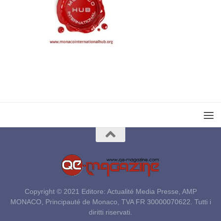
Copyright © 2021 Editore: Actualité Media Presse, AMP
MONACO, Principauté de Monaco, TVA FR 30000070622. Tutti i
diritti riservati.