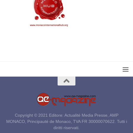
Copyright © 2021 Editore: Actualité Media Presse, AMP
MONACO, Principauté de Monaco, TVA FR 30000070622. Tutti i
diritti riservati.