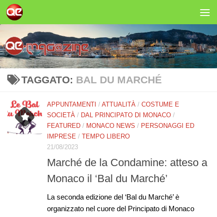
Salta al contenuto
TAGGATO:
BAL DU MARCHÉ
APPUNTAMENTI
/
ATTUALITÀ
/
COSTUME E
SOCIETÀ
/
DAL PRINCIPATO DI MONACO
/
FEATURED
/
MONACO NEWS
/
PERSONAGGI ED
IMPRESE
/
TEMPO LIBERO
21/08/2023
Marché de la Condamine: atteso a
Monaco il ‘Bal du Marché’
La seconda edizione del ‘Bal du Marché’ è
organizzato nel cuore del Principato di Monaco