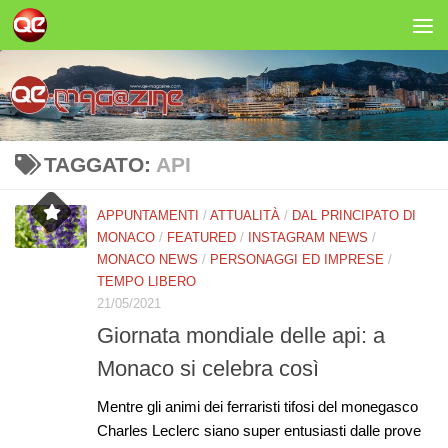
Salta al contenuto
TAGGATO:
API
APPUNTAMENTI
/
ATTUALITÀ
/
DAL PRINCIPATO DI
MONACO
/
FEATURED
/
INSTAGRAM NEWS
/
MONACO NEWS
/
PERSONAGGI ED IMPRESE
/
TEMPO LIBERO
21/05/2021
Giornata mondiale delle api: a
Monaco si celebra così
Mentre gli animi dei ferraristi tifosi del monegasco
Charles Leclerc siano super entusiasti dalle prove