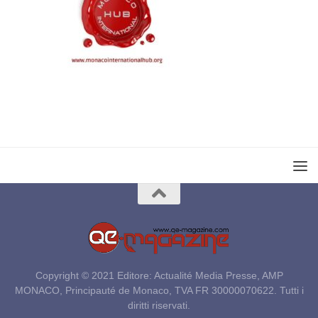
Copyright © 2021 Editore: Actualité Media Presse, AMP
MONACO, Principauté de Monaco, TVA FR 30000070622. Tutti i
diritti riservati.