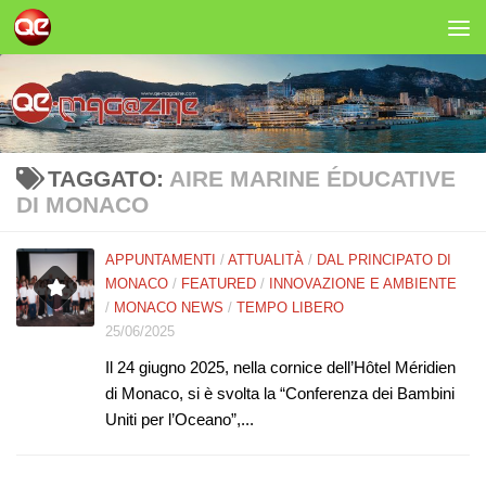
Salta al contenuto
TAGGATO:
AIRE MARINE ÉDUCATIVE
DI MONACO
APPUNTAMENTI
/
ATTUALITÀ
/
DAL PRINCIPATO DI
MONACO
/
FEATURED
/
INNOVAZIONE E AMBIENTE
/
MONACO NEWS
/
TEMPO LIBERO
25/06/2025
Il 24 giugno 2025, nella cornice dell’Hôtel Méridien
di Monaco, si è svolta la “Conferenza dei Bambini
Uniti per l’Oceano”,...