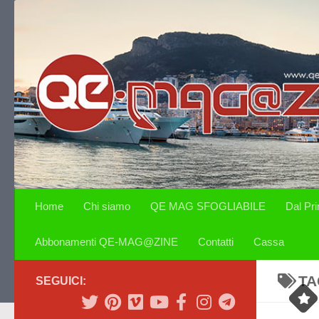
Salta al contenuto
Home
Chi siamo
QE MAG SFOGLIABILE
Dal Pr
Abbonamenti QE-MAG@ZINE
Contatti
Cassa
TA
SEGUICI: