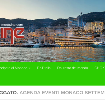
incipato di Monaco
Dall’Italia
Dal resto del mondo
CHOK
GGATO:
AGENDA EVENTI MONACO SETTEM