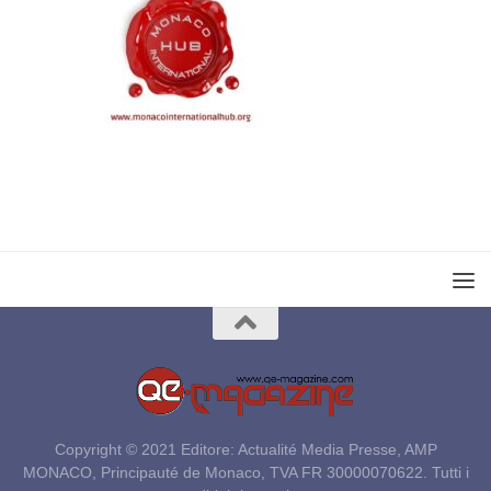
Copyright © 2021 Editore: Actualité Media Presse, AMP
MONACO, Principauté de Monaco, TVA FR 30000070622. Tutti i