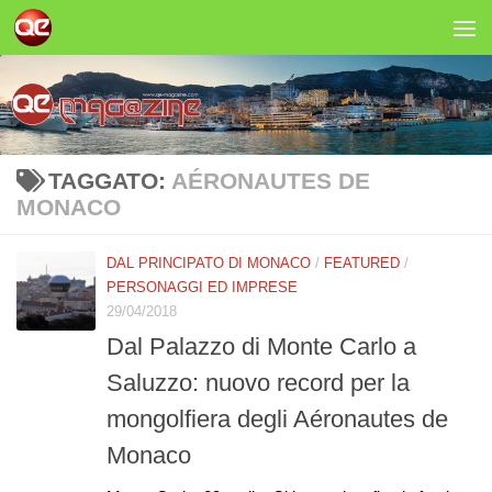
Salta al contenuto
TAGGATO:
AÉRONAUTES DE
MONACO
DAL PRINCIPATO DI MONACO
/
FEATURED
/
PERSONAGGI ED IMPRESE
29/04/2018
Dal Palazzo di Monte Carlo a
Saluzzo: nuovo record per la
mongolfiera degli Aéronautes de
Monaco