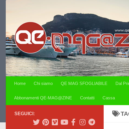
Salta al contenuto
Home
Chi siamo
QE MAG SFOGLIABILE
Dal Pr
Abbonamenti QE-MAG@ZINE
Contatti
Cassa
TA
SEGUICI: