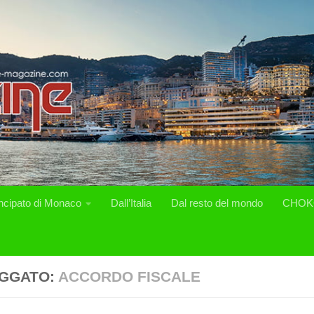
incipato di Monaco
Dall’Italia
Dal resto del mondo
CHOK
GGATO:
ACCORDO FISCALE