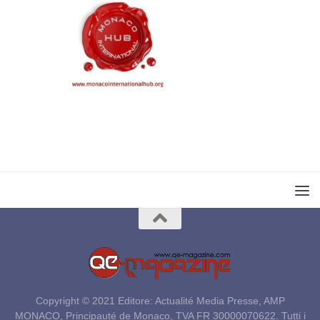
Copyright © 2021 Editore: Actualité Media Presse, AMP
MONACO, Principauté de Monaco, TVA FR 30000070622. Tutti i