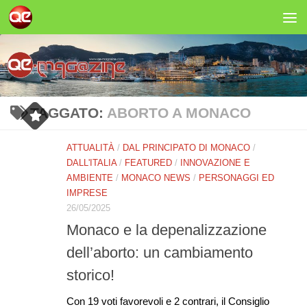
Salta al contenuto
TAGGATO:
ABORTO A MONACO
ATTUALITÀ
/
DAL PRINCIPATO DI MONACO
/
DALL'ITALIA
/
FEATURED
/
INNOVAZIONE E
AMBIENTE
/
MONACO NEWS
/
PERSONAGGI ED
IMPRESE
26/05/2025
Monaco e la depenalizzazione
dell’aborto: un cambiamento
storico!
Con 19 voti favorevoli e 2 contrari, il Consiglio