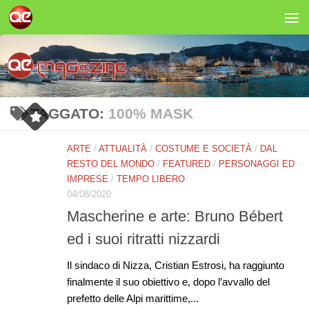
Salta al contenuto
TAGGATO:
100% MASK
ARTE
/
ATTUALITÀ
/
COSTUME E SOCIETÀ
/
DAL
RESTO DEL MONDO
/
FEATURED
/
PERSONAGGI ED
IMPRESE
/
TEMPO LIBERO
04/08/2020
Mascherine e arte: Bruno Bébert
ed i suoi ritratti nizzardi
Il sindaco di Nizza, Cristian Estrosi, ha raggiunto
finalmente il suo obiettivo e, dopo l’avvallo del
prefetto delle Alpi marittime,...