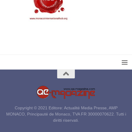
Copyright © 2021 Editore: Actualité Media Presse, AMP
MONACO, Principauté de Monaco, TVA FR 30000070622. Tutti i
diritti riservati.