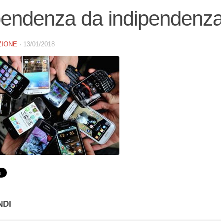
pendenza da indipendenz
ZIONE
·
13/01/2018
NDI