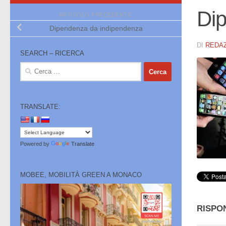
Di
ARTICOLO PRECEDENTE
Dipendenza da indipendenza
DI
REDA
SEARCH – RICERCA
Ricerca
per:
TRANSLATE:
Powered by
Translate
MOBEE, MOBILITÀ GREEN A MONACO
RISPO