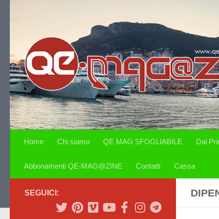
Salta al contenuto
Home
Chi siamo
QE MAG SFOGLIABILE
Dal Pr
Abbonamenti QE-MAG@ZINE
Contatti
Cassa
DIPE
SEGUICI: