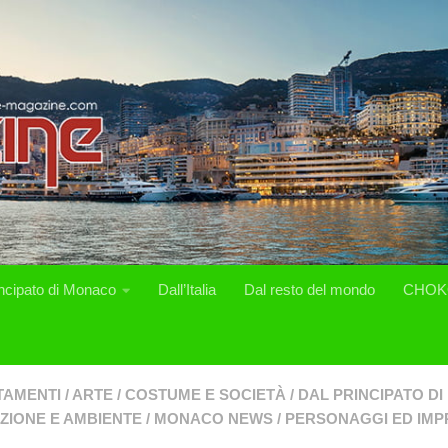
incipato di Monaco
Dall’Italia
Dal resto del mondo
CHOK
TAMENTI
/
ARTE
/
COSTUME E SOCIETÀ
/
DAL PRINCIPATO D
ZIONE E AMBIENTE
/
MONACO NEWS
/
PERSONAGGI ED IMP