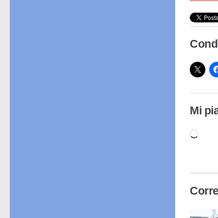
Condi
Mi pi
Cari
in
cor
Corre