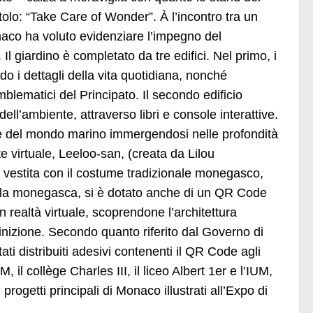
itolo: “Take Care of Wonder”. À l’incontro tra un
naco ha voluto evidenziare l’impegno del
 Il giardino è completato da tre edifici. Nel primo, i
o i dettagli della vita quotidiana, nonché
mblematici del Principato. Il secondo edificio
ell’ambiente, attraverso libri e console interattive.
lezze del mondo marino immergendosi nelle profondità
 virtuale, Leeloo-san, (creata da Lilou
vestita con il costume tradizionale monegasco,
uella monegasca, si è dotato anche di un QR Code
n realtà virtuale, scoprendone l’architettura
efinizione. Secondo quanto riferito dal Governo di
ati distribuiti adesivi contenenti il QR Code agli
 il collège Charles III, il liceo Albert 1er e l’IUM,
 progetti principali di Monaco illustrati all’Expo di