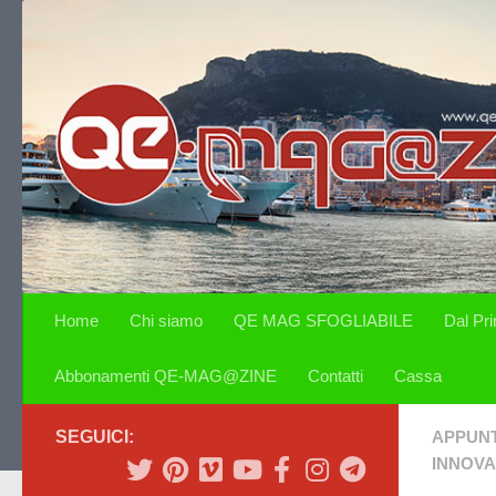
Salta al contenuto
Home
Chi siamo
QE MAG SFOGLIABILE
Dal Pr
Abbonamenti QE-MAG@ZINE
Contatti
Cassa
SEGUICI:
APPUN
INNOVA