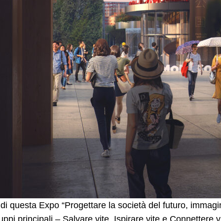
 di questa Expo “Progettare la società del futuro, immagin
uppi principali – Salvare vite, Ispirare vite e Connettere 