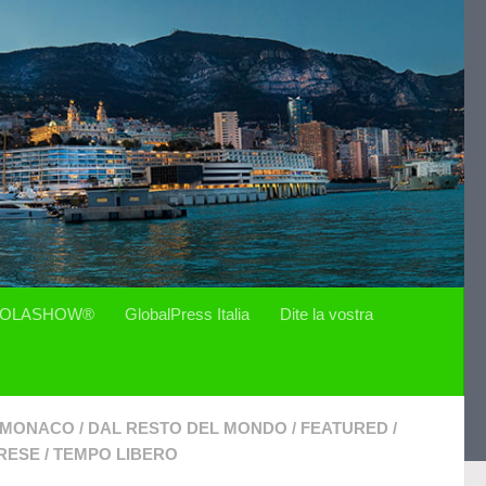
OLASHOW®
GlobalPress Italia
Dite la vostra
I MONACO
/
DAL RESTO DEL MONDO
/
FEATURED
/
RESE
/
TEMPO LIBERO