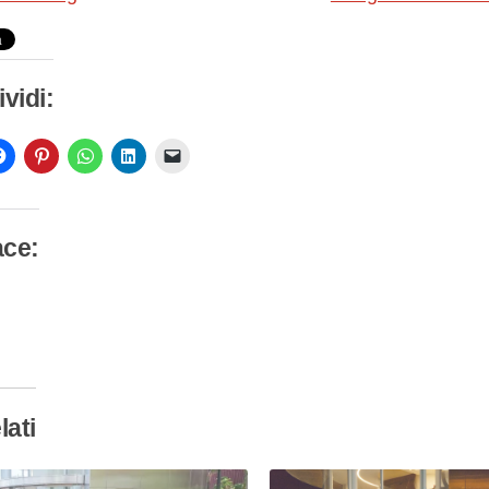
vidi:
ace:
camento
so…
lati