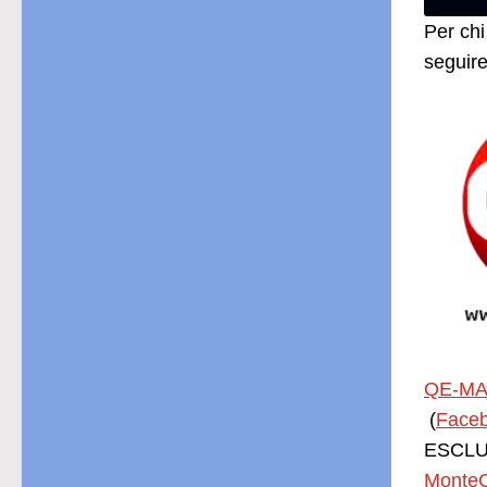
Per chi
seguire
QE-MA
(
Face
ESCLUS
MonteC