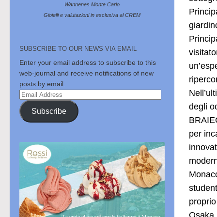
Wannenes Monte Carlo
Princip
Gioielli e valutazioni in esclusiva al CREM
giardin
Princip
SUBSCRIBE TO OUR NEWS VIA EMAIL
visitat
Enter your email address to subscribe to this
un’espe
web-journal and receive notifications of new
riperco
posts by email.
Nell’ul
Email
Address
degli o
Subscribe
BRAIECH
per inc
innovat
moderna
Monaco,
student
proprio
Osaka, 