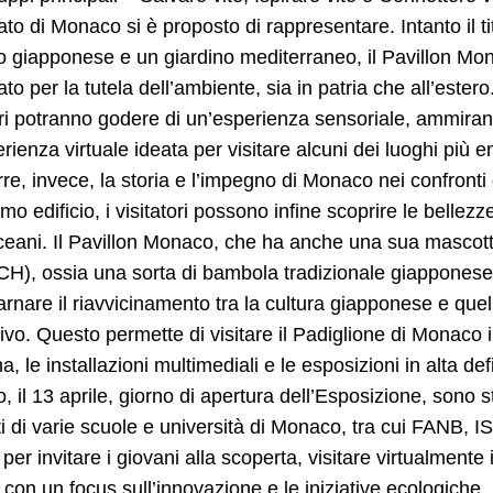
ato di Monaco si è proposto di rappresentare. Intanto il t
o giapponese e un giardino mediterraneo, il Pavillon Mo
ato per la tutela dell’ambiente, sia in patria che all’estero.
ori potranno godere di un’esperienza sensoriale, ammirand
rienza virtuale ideata per visitare alcuni dei luoghi più e
rre, invece, la storia e l’impegno di Monaco nei confronti d
timo edificio, i visitatori possono infine scoprire le bel
ceani. Il Pavillon Monaco, che ha anche una sua mascotte
), ossia una sorta di bambola tradizionale giapponese 
arnare il riavvicinamento tra la cultura giapponese e q
ivo. Questo permette di visitare il Padiglione di Monaco i
, le installazioni multimediali e le esposizioni in alta d
 il 13 aprile, giorno di apertura dell’Esposizione, sono st
i di varie scuole e università di Monaco, tra cui FANB, ISM,
 per invitare i giovani alla scoperta, visitare virtualmente i
con un focus sull’innovazione e le iniziative ecologiche.